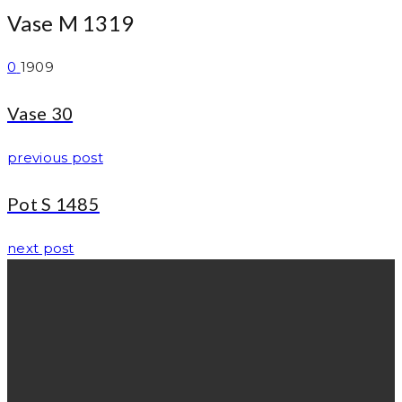
Vase M 1319
0
1909
Vase 30
previous post
Pot S 1485
next post