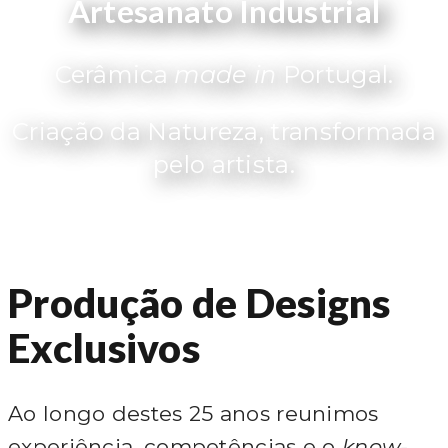
Artesanato Industrial
Cerâmica
made in
Portugal.
Criação da Natureza, transformada
pelo artista.
Produção de Designs
Exclusivos
Ao longo destes 25 anos reunimos
experiência, competências e o
know-